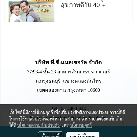
สุขภาพดีวัย 40 +
บริษัท ที.ซี.แนลเชอรัล จำกัด
77/93-4 ชั้น 23 อาคารสินสาธร ทาวเวอร์
ถ.กรุงธนบุรี
แขวงคลองต้นไทร
เขตคลองสาน กรุงเทพฯ 10600
Tel : 02-4400-444
เว็บไซต์นี้มีการใช้งานคุกกี้ เพื่อเพิ่มประสิทธิภาพและประสบการณ์ที่ดี
E-mail : onlineshop@tcunionglobal.com
ในการใช้งานเว็บไซต์ของท่าน ท่านสามารถอ่านรายละเอียดเพิ่มเติม
ได้ที่
นโยบายความเป็นส่วนตัว
และ
นโยบายคุกกี้
Copyright by d-daily.co
ตั้งค่าคุกกี้
ยอมรับทั้งหมด